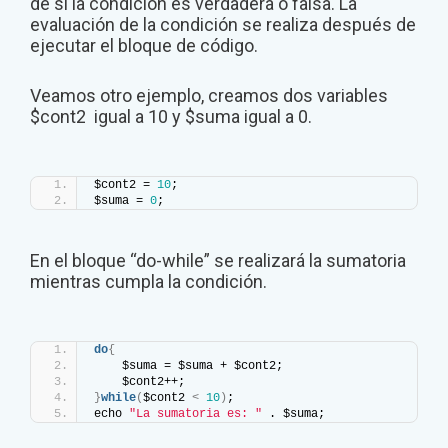
de si la condición es verdadera o falsa. La
evaluación de la condición se realiza después de
ejecutar el bloque de código.
Veamos otro ejemplo, creamos dos variables
$cont2 igual a 10 y $suma igual a 0.
$cont2 = 
10
;
$suma = 
0
;
En el bloque “do-while” se realizará la sumatoria
mientras cumpla la condición.
do
{
    $suma = $suma + $cont2;
    $cont2++;
}
while
(
$cont2 
<
10
)
;
echo 
"La sumatoria es: "
 . $suma;