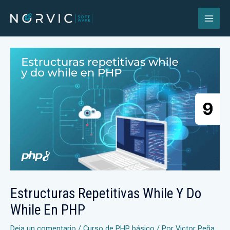
Estructuras Repetitivas While Y Do
While En PHP
Deja un comentario
/
Curso de PHP básico
/ Por
Victor Peña