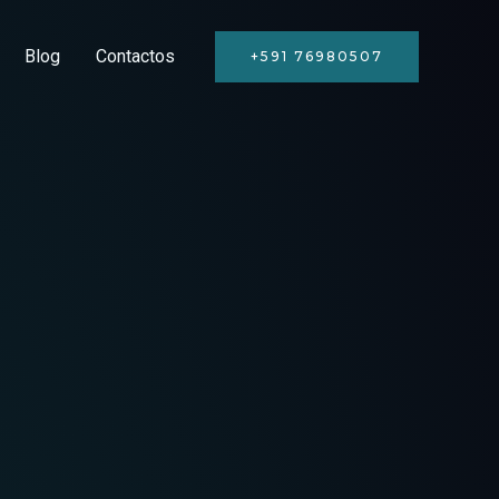
Blog
Contactos
+591 76980507