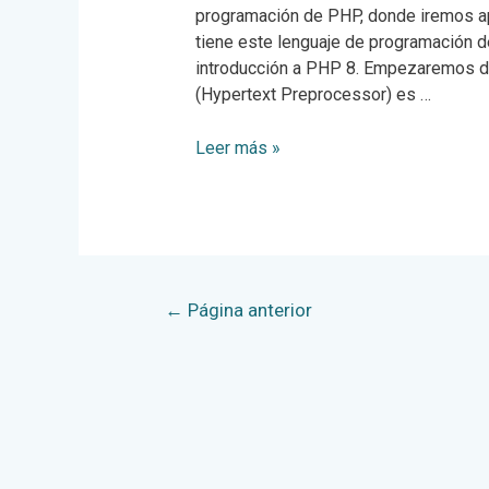
programación de PHP, donde iremos ap
tiene este lenguaje de programación d
introducción a PHP 8. Empezaremos 
(Hypertext Preprocessor) es …
Introducción
Leer más »
a
PHP
8
Paginación
←
Página anterior
de
entradas