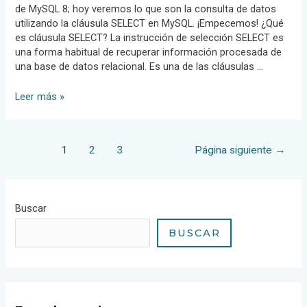
de MySQL 8; hoy veremos lo que son la consulta de datos
utilizando la cláusula SELECT en MySQL. ¡Empecemos! ¿Qué
es cláusula SELECT? La instrucción de selección SELECT es
una forma habitual de recuperar información procesada de
una base de datos relacional. Es una de las cláusulas …
Consulta
Leer más »
de
datos
utilizando
Paginación
1
2
3
Página siguiente
→
la
de
cláusula
entradas
SELECT
Buscar
BUSCAR