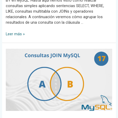
BY en MySQL. Hasta aquí hemos visto cómo realizar
consultas simples aplicando sentencias SELECT, WHERE,
LIKE, consultas multitabla con JOINs y operadores
relacionales. A continuación veremos cómo agrupar los
resultados de una consulta con la cláusula …
Cláusula
Leer más »
GROUP
BY
en
MySQL