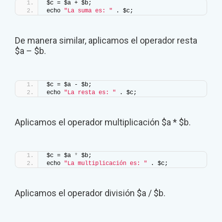
$c = $a + $b;
echo 
"La suma es: "
 . $c;
De manera similar, aplicamos el operador resta
$a – $b.
$c = $a - $b;
echo 
"La resta es: "
 . $c;
Aplicamos el operador multiplicación $a * $b.
$c = $a 
*
 $b;
echo 
"La multiplicación es: "
 . $c;
Aplicamos el operador división $a / $b.