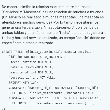
De manera similar, la relación existente entre las tablas
“Servicios” y “Mascotas” es una relación de muchos a muchos
(Un servicio es realizado a muchas mascotas, una mascota es
atendido en muchos servicios). Por lo tanto, necesitaremos
generar una tercera tabla: “mascota-servicio” con los Ids de
ambas tablas y además un campo “fecha” donde se registrará la
fecha y hora del servicio realizado, un campo “detalle” donde se
especificará el trabajo realizado.
CREATE TABLE `clinica_veterinaria`.`mascota-servicio`(

    `id` int NOT NULL AUTO_INCREMENT,

    `fecha` datetime NOT NULL,

    `detalle` text(2000) NULL,

    `mascota_id` int NOT NULL,

    `servicio_id` int NOT NULL,

    PRIMARY KEY(`id`),

    CONSTRAINT `mascota_id_1` FOREIGN KEY (`mascota_id`)

    REFERENCES `clinica_veterinaria`.`mascotas`(`id`),

    CONSTRAINT `servicio_id_1` FOREIGN KEY (`servicio_id`)

    REFERENCES `clinica_veterinaria`.`servicios`(`id`)

);