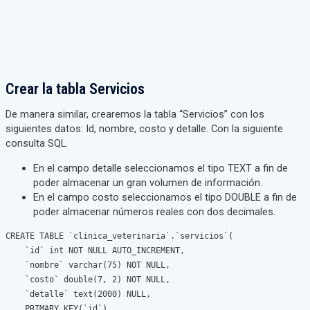
Crear la tabla Servicios
De manera similar, crearemos la tabla “Servicios” con los
siguientes datos: Id, nombre, costo y detalle. Con la siguiente
consulta SQL.
En el campo detalle seleccionamos el tipo TEXT a fin de
poder almacenar un gran volumen de información.
En el campo costo seleccionamos el tipo DOUBLE a fin de
poder almacenar números reales con dos decimales.
CREATE TABLE `clinica_veterinaria`.`servicios`(

    `id` int NOT NULL AUTO_INCREMENT,

    `nombre` varchar(75) NOT NULL, 

    `costo` double(7, 2) NOT NULL,

    `detalle` text(2000) NULL,

    PRIMARY KEY(`id`)
