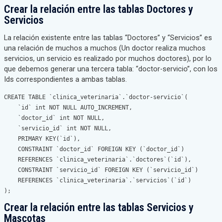
Crear la relación entre las tablas Doctores y
Servicios
La relación existente entre las tablas “Doctores” y “Servicios” es
una relación de muchos a muchos (Un doctor realiza muchos
servicios, un servicio es realizado por muchos doctores), por lo
que debemos generar una tercera tabla: “doctor-servicio”, con los
Ids correspondientes a ambas tablas.
CREATE TABLE `clinica_veterinaria`.`doctor-servicio`(

    `id` int NOT NULL AUTO_INCREMENT,

    `doctor_id` int NOT NULL,

    `servicio_id` int NOT NULL,

    PRIMARY KEY(`id`),

    CONSTRAINT `doctor_id` FOREIGN KEY (`doctor_id`)

    REFERENCES `clinica_veterinaria`.`doctores`(`id`),

    CONSTRAINT `servicio_id` FOREIGN KEY (`servicio_id`)

    REFERENCES `clinica_veterinaria`.`servicios`(`id`)

);
Crear la relación entre las tablas Servicios y
Mascotas