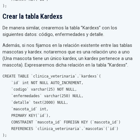
);
Crear la tabla Kardexs
De manera similar, crearemos la tabla ”Kardexs” con los
siguientes datos: código, enfermedades y detalle.
Además, si nos fijamos en la relación existente entre las tablas
mascotas y kardex. notaremos que es una relación uno a uno
(Una mascota tiene un único kardex, un kardex pertenece a una
mascota). Expresaremos dicha relación en la tabla “Kardexs”.
CREATE TABLE `clinica_veterinaria`.`kardexs`(

    `id` int NOT NULL AUTO_INCREMENT,

    `codigo` varchar(25) NOT NULL,

    `enfermedades` varchar(250) NULL,

    `detalle` text(2000) NULL,

    `mascota_id` int,

    PRIMARY KEY(`id`),

    CONSTRAINT `mascota_id` FOREIGN KEY (`mascota_id`)

    REFERENCES `clinica_veterinaria`.`mascotas`(`id`)

);