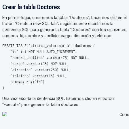
Crear la tabla Doctores
En primer lugar, crearemos la tabla “Doctores”, hacemos clic en el
botón “Create a new SQL tab”; seguidamente escribimos la
sentencia SQL para generar la tabla “Doctores” con los siguientes
campos: Id, nombre y apellido, cargo, dirección y teléfono.
CREATE TABLE `clinica_veterinaria`.`doctores`(

    `id` int NOT NULL AUTO_INCREMENT,

    `nombre_apellido` varchar(75) NOT NULL,

    `cargo` varchar(35) NOT NULL,

    `direccion` varchar(250) NULL,

    `telefono` varchar(15) NULL,

    PRIMARY KEY(`id`)

)
Una vez escrita la sentencia SQL, hacemos clic en el botón
“Execute” para generar la tabla doctores.